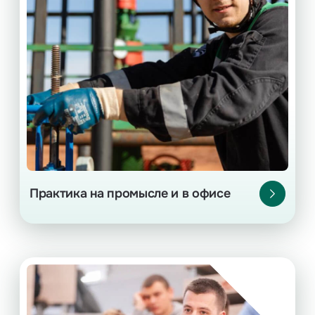
курсов бакалавриата
2–4
Для студентов
и магистратуры.
Конкурсный набор. Подача документов
2–3
на производственную практику — за
месяца до начала практики, на офисную —
не позднее чем за месяц.
Подробнее
Практика на промысле и в офисе
Целевая корпоративная
подготовка