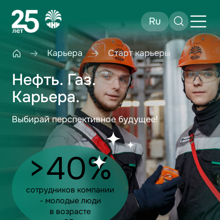
Ru
Карьера
Старт карьеры
Нефть. Газ.
Карьера.
Выбирай перспективное будущее!
>40%
сотрудников компании
- молодые люди
в возрасте