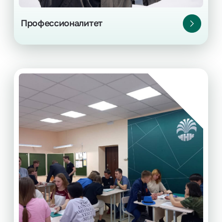
Профессионалитет
ИНК-Класс
Профильные выпускные классы в Усть-Куте.
классов города
10–11
Для учеников
и близлежащих территорий.
Ежегодный конкурсный набор в мае.
Подробнее