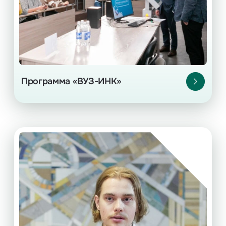
Программа «ВУЗ-ИНК»
Стажировки в офисе
Оплачиваемые стажировки в иркутском
офисе.
курсов бакалавриата
2–4
Для студентов
и магистратуры.
Конкурсный отбор — в течение года.