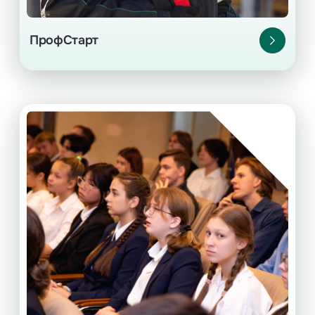
ПрофСтарт
Академия ИНК
Образовательный проект с участием
преподавателей Иркутского
госуниверситета, научных сотрудников
Иркутского института химии СО РАН
и экспертов ИНК.
классов Иркутска
7–11
Для учеников
и Иркутской области.
Старт сезонов в сентябре и марте.