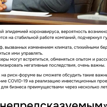
ой эпидемией коронавируса, вероятность возникно
ется на стабильной работе компаний, подчеркнул г
оф, вызванных изменением климата, стихийными б
ться ими управлять.
еры могут встретиться, обменяться опытом и рас
мизировать негативные последствия, очень важны.
ых на риск-форуме вы сможете обсудить такие важ
ние COVID-19 на реализацию инвестиционных прое
 для бизнеса преимуществами через несколько лет
 непредсказуемым