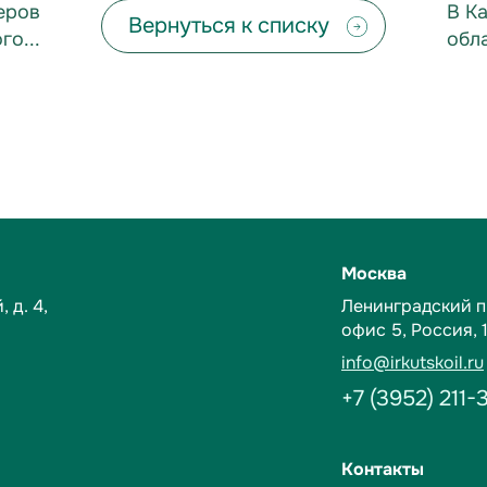
еров
В К
Вернуться к списку
о...
обл
500.
Москва
 д. 4,
Ленинградский пр-
офис 5,
Россия, 
info@irkutskoil.ru
+7 (3952) 211-
Контакты