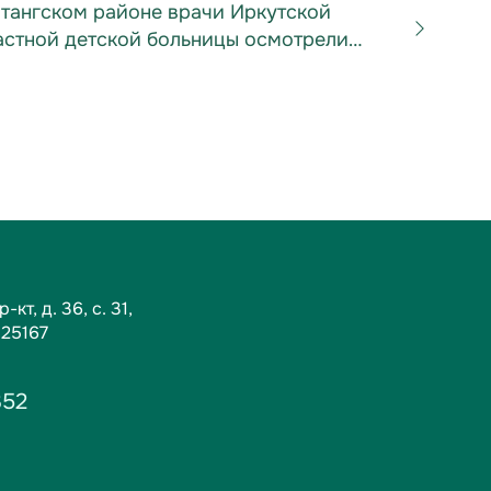
атангском районе врачи Иркутской
астной детской больницы осмотрели
..
кт, д. 36, c. 31,
125167
352