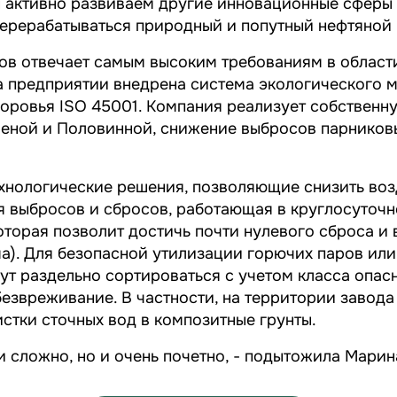
ы активно развиваем другие инновационные сферы
перерабатываться природный и попутный нефтяной 
ов отвечает самым высоким требованиям в област
 предприятии внедрена система экологического м
оровья ISO 45001. Компания реализует собственн
Леной и Половинной, снижение выбросов парников
ехнологические решения, позволяющие снизить во
я выбросов и сбросов, работающая в круглосуточн
торая позволит достичь почти нулевого сброса и
а). Для безопасной утилизации горючих паров или
дут раздельно сортироваться с учетом класса опа
безвреживание. В частности, на территории завода
стки сточных вод в композитные грунты.
и сложно, но и очень почетно
, - подытожила Марин