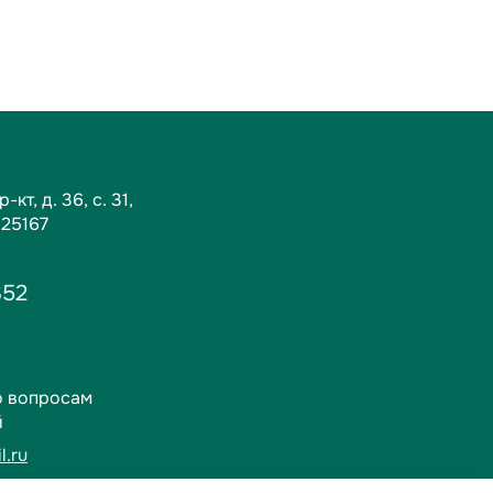
кт, д. 36, c. 31,
125167
352
о вопросам
й
l.ru
1-01