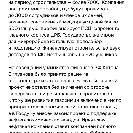
на период строительства — более 7000. Компания
построит микрорайон, где будут проживать
до 3000 сотрудников и членов их семей,
возведет современный медкорпус ценой более
500 млн руб., профинансирует ПСД капремонта
главного корпуса ЦРБ. Государство же строит
для микрорайона котельную, водозабор
и подстанцию, финансирует строительство двух
детсадов по 140 мест и школы на 520 учеников.
На совещании у министра финансов РФ Антона
Силуанова было принято решение
о господдержке этого плана. Большой газовый
проект не остался без внимания со стороны
федерального и регионального правительств.
К тому же развитие газохимии включено в число
приоритетов экономической политики страны,
а в Госдуму внесен законопроект о поддержке
нефтегазохимических заводов. Иркутская
нефтяная компания станет компанией полного
производственного цикла, а газовый бизнес