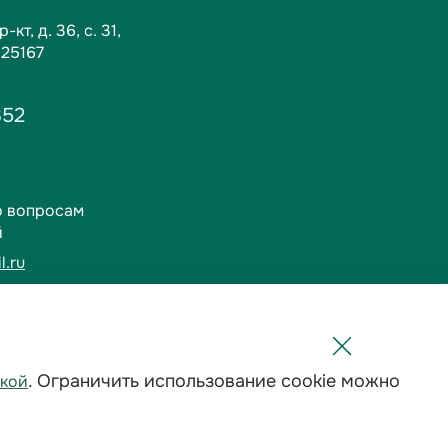
кт, д. 36, c. 31,
125167
352
о вопросам
й
l.ru
1-01
овия
. Ограничить использование cookie можно
кой