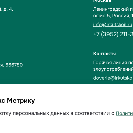
Москва
 д. 4,
Ленинградский пр-
офис 5,
Россия, 
info@irkutskoil.ru
+7 (3952) 211-
Контакты
Горячая линия п
я, 666780
злоупотреблени
doverie@irkutskoi
+7 (3952) 28-3
кс Метрику
рсональных данных
Договорные усл
ботку персональных данных в соответствии с
Полити