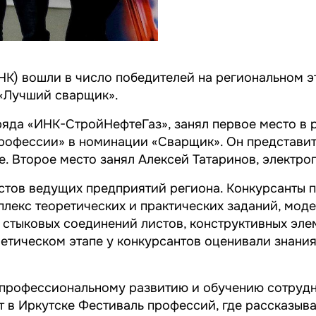
К) вошли в число победителей на региональном э
«Лучший сварщик».
яда «ИНК-СтройНефтеГаз», занял первое место в 
рофессии» в номинации «Сварщик». Он представит
е. Второе место занял Алексей Татаринов, электр
истов ведущих предприятий региона. Конкурсанты
плекс теоретических и практических заданий, мо
 стыковых соединений листов, конструктивных элем
ретическом этапе у конкурсантов оценивали знания
профессиональному развитию и обучению сотрудн
 в Иркутске Фестиваль профессий, где рассказыва