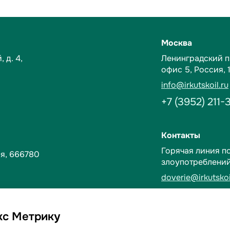
Москва
 д. 4,
Ленинградский пр-
офис 5,
Россия, 
info@irkutskoil.ru
+7 (3952) 211-
Контакты
Горячая линия п
я, 666780
злоупотреблени
doverie@irkutskoi
+7 (3952) 28-3
кс Метрику
рсональных данных
Договорные усл