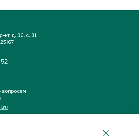
кт, д. 36, c. 31,
125167
352
о вопросам
й
l.ru
1-01
овия