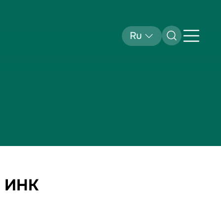
Ru
и ИНК